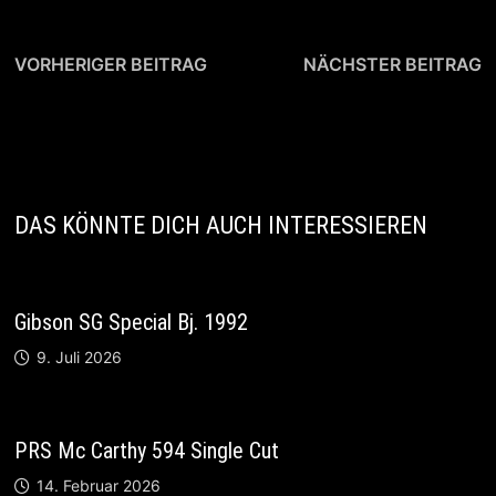
Beitragsnavigation
Vorheriger
N
VORHERIGER BEITRAG
NÄCHSTER BEITRAG
Beitrag:
B
D´Angelico Deluxe
Ibanez CCL Dual
Atlantic
Chorus, Japan
DAS KÖNNTE DICH AUCH INTERESSIEREN
Gibson SG Special Bj. 1992
9. Juli 2026
PRS Mc Carthy 594 Single Cut
14. Februar 2026