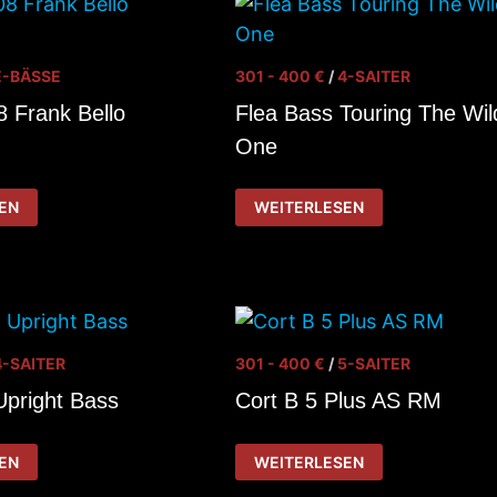
E-BÄSSE
301 - 400 €
/
4-SAITER
 Frank Bello
Flea Bass Touring The Wil
One
FLEA
EN
WEITERLESEN
BASS
TOURING
THE
WILD
ONE
4-SAITER
301 - 400 €
/
5-SAITER
Upright Bass
Cort B 5 Plus AS RM
CORT
EN
WEITERLESEN
B
5