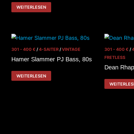
BASS
STERLING
WEITERLESEN
BY
MUSIC
MAN
5
S.U.B.
301 - 400 €
/
4-SAITER
/
VINTAGE
301 - 400 €
/
FRETLESS
Hamer Slammer PJ Bass, 80s
Dean Rhap
HAMER
WEITERLESEN
SLAMMER
DEAN
PJ
WEITERLES
RHAPSODY
BASS,
HBF
80S
FRETLESS