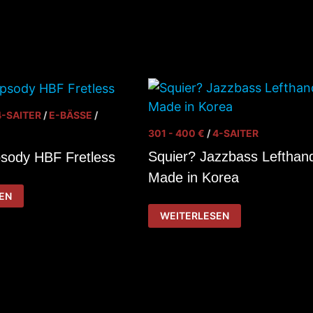
PLUS
AS
RM
4-SAITER
/
E-BÄSSE
/
301 - 400 €
/
4-SAITER
Squier? Jazzbass Lefthan
sody HBF Fretless
Made in Korea
EN
SQUIER?
WEITERLESEN
JAZZBASS
LEFTHAND,
MADE
IN
KOREA