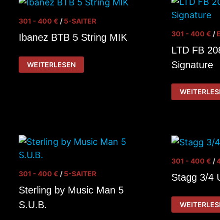
301 - 400 €
/
5-SAITER
301 - 400 €
/
Ibanez BTB 5 String MIK
LTD FB 208
IBANEZ
Signature
WEITERLESEN
BTB
5
STRING
LTD
MIK
WEITERLES
FB
208
FRANK
BELLO
SIGNATURE
301 - 400 €
/
301 - 400 €
/
5-SAITER
Stagg 3/4 
Sterling by Music Man 5
STAGG
S.U.B.
WEITERLES
3/4
UPRIGHT