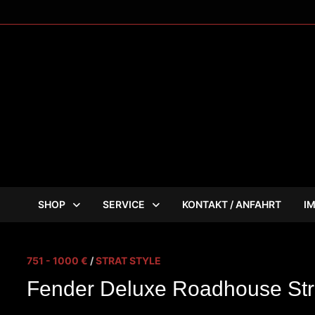
Zum
Inhalt
springen
SHOP
SERVICE
KONTAKT / ANFAHRT
I
751 - 1000 €
/
STRAT STYLE
Fender Deluxe Roadhouse Str