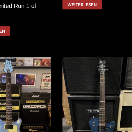
GUILD
WEITERLESEN
mited Run 1 of
POLARA
S
100
EN
OD
RY