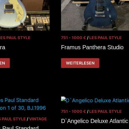
LES PAUL STYLE
751 - 1000 €
/
LES PAUL STYLE
ra
Framus Panthera Studio
FRAMUS
EN
WEITERLESEN
PANTHERA
STUDIO
751 - 1000 €
/
LES PAUL STYLE
S PAUL STYLE
/
VINTAGE
D`Angelico Deluxe Atlantic
 Paul Standard