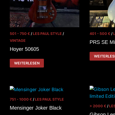
501 - 750 €
/
LES PAUL STYLE
/
401 - 500 €
/
VINTAGE
PRS SE Mi
Hoyer 50605
PRS
WEITERLES
SE
HOYER
MIRA
WEITERLESEN
50605
751 - 1000 €
/
LES PAUL STYLE
> 2000 €
/
LE
Mensinger Joker Black
Gibson Les