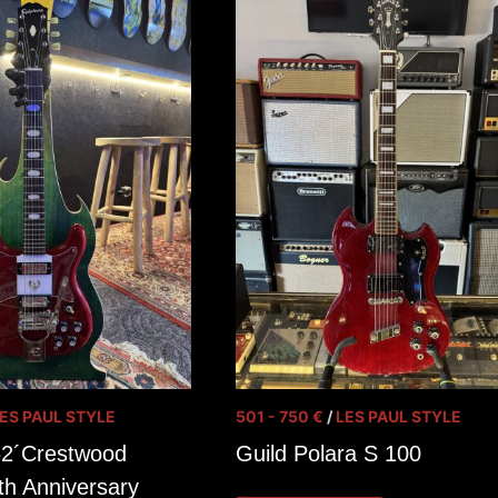
ES PAUL STYLE
501 - 750 €
/
LES PAUL STYLE
62´Crestwood
Guild Polara S 100
h Anniversary