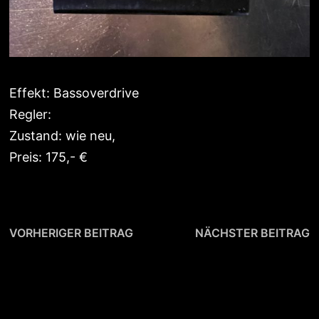
Effekt: Bassoverdrive
Regler:
Zustand: wie neu,
Preis: 175,- €
Beitragsnavigation
Vorheriger
N
VORHERIGER BEITRAG
NÄCHSTER BEITRAG
Beitrag:
B
Marshall Drive
UAFX Heavenly Plate
Master, orig. 80s
Reverb