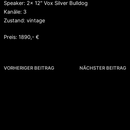
Speaker: 2x 12″ Vox Silver Bulldog
Kanäle: 3
Zustand: vintage
Preis: 1890,- €
Beitragsnavigation
Vorheriger
N
VORHERIGER BEITRAG
NÄCHSTER BEITRAG
Beitrag:
B
Gibson Les Paul
Hudson Broadcast AP
Studio Robot 2008,
Deluxe
Limited
Edition,Umbau auf
Normalelektrik