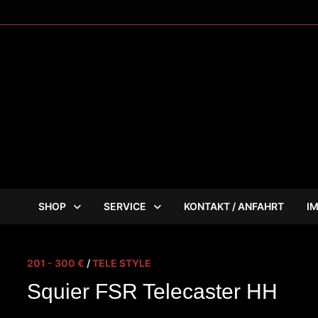
Zum
Inhalt
springen
SHOP
SERVICE
KONTAKT / ANFAHRT
I
201 - 300 €
/
TELE STYLE
Squier FSR Telecaster HH