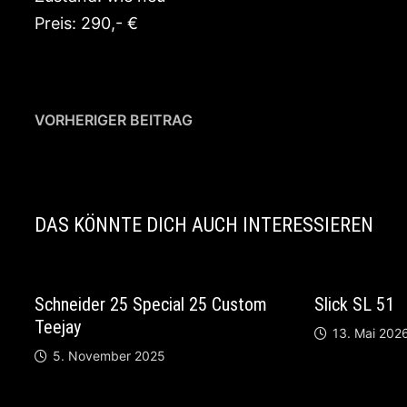
Preis: 290,- €
Beitragsnavigation
Vorheriger
VORHERIGER BEITRAG
Beitrag:
LTD FB 208 Frank Bello Signature
DAS KÖNNTE DICH AUCH INTERESSIEREN
Schneider 25 Special 25 Custom
Slick SL 51
Teejay
13. Mai 202
5. November 2025