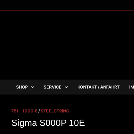
Zum
Inhalt
springen
SHOP
SERVICE
KONTAKT / ANFAHRT
I
751 - 1000 €
/
STEELSTRING
Sigma S000P 10E