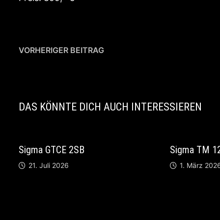
Beitragsnavigation
Vorheriger
VORHERIGER BEITRAG
Beitrag:
Ibanez UE 303 B, Rare !!
DAS KÖNNTE DICH AUCH INTERESSIEREN
Sigma GTCE 2SB
Sigma TM 12 
21. Juli 2026
1. März 202