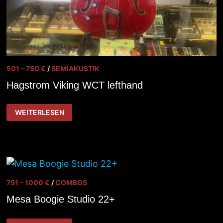
501 - 750 €
/
SEMIAKUSTIK
Hagstrom Viking WCT lefthand
HAGSTROM
WEITERLESEN
VIKING
WCT
LEFTHAND
751 - 1000 €
/
COMBOS
Mesa Boogie Studio 22+
MESA