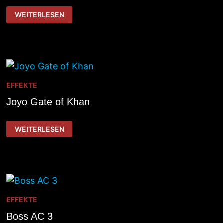
TC
WEITERLESEN
ELECTRONIC
HYPER
GRAVITY
MINI
EFFEKTE
Joyo Gate of Khan
JOYO
WEITERLESEN
GATE
OF
KHAN
EFFEKTE
Boss AC 3