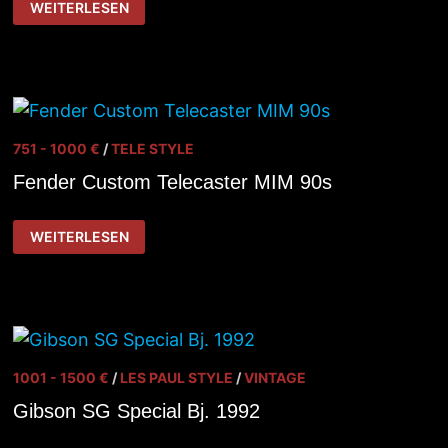
WEITERLESEN
BOOGIE
STUDIO
22+
751 - 1000 €
/
TELE STYLE
Fender Custom Telecaster MIM 90s
FENDER
WEITERLESEN
CUSTOM
TELECASTER
MIM
90S
1001 - 1500 €
/
LES PAUL STYLE
/
VINTAGE
Gibson SG Special Bj. 1992