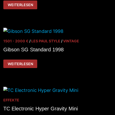
GIBSON
WEITERLESEN
SG
SPECIAL
BJ.
1992
1501 - 2000 €
/
LES PAUL STYLE
/
VINTAGE
Gibson SG Standard 1998
GIBSON
WEITERLESEN
SG
STANDARD
1998
EFFEKTE
TC Electronic Hyper Gravity Mini