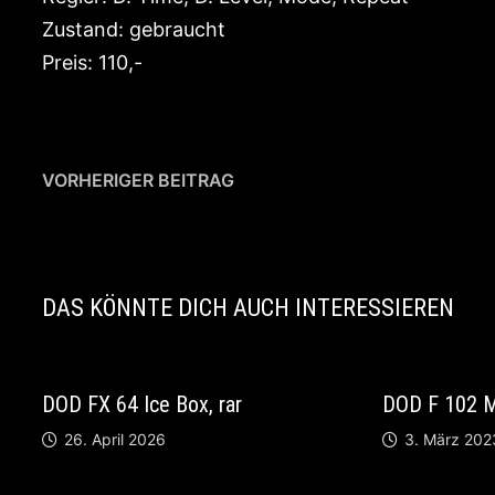
Zustand: gebraucht
Preis: 110,-
Beitragsnavigation
Vorheriger
VORHERIGER BEITRAG
Beitrag:
THC Skater Tube Preamp
DAS KÖNNTE DICH AUCH INTERESSIEREN
DOD FX 64 Ice Box, rar
DOD F 102 M
26. April 2026
3. März 202