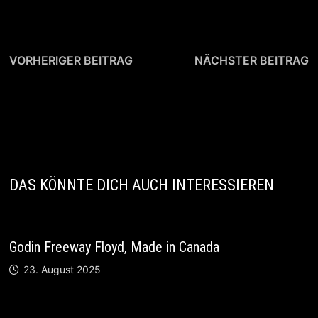
Beitragsnavigation
Vorheriger
N
VORHERIGER BEITRAG
NÄCHSTER BEITRAG
Beitrag:
B
Fender 50s
Schneider 25 Special
Stratocaster Mary
25 Custom Teejay
Kay, Relic
DAS KÖNNTE DICH AUCH INTERESSIEREN
Godin Freeway Floyd, Made in Canada
23. August 2025